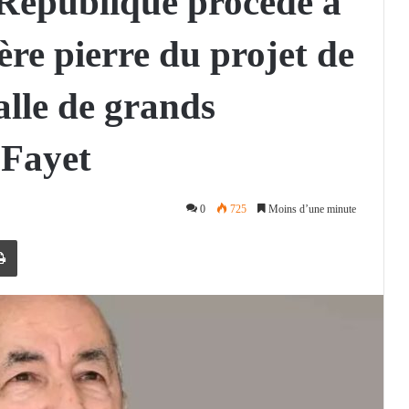
 République procède à
ère pierre du projet de
alle de grands
 Fayet
0
725
Moins d’une minute
Imprimer