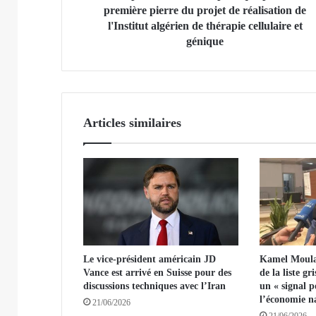
t
première pierre du projet de réalisation de
d
l'Institut algérien de thérapie cellulaire et
e
génique
l
a
R
é
p
Articles similaires
u
b
l
i
q
u
e
p
o
Le vice-président américain JD
Kamel Moula :
s
Vance est arrivé en Suisse pour des
de la liste g
e
discussions techniques avec l’Iran
un « signal p
l
l’économie n
21/06/2026
a