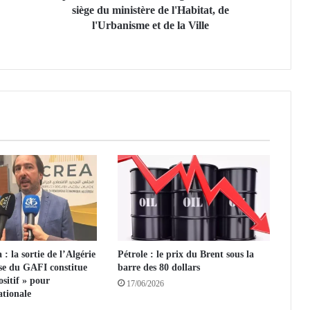
t
siège du ministère de l'Habitat, de
T
l'Urbanisme et de la Ville
e
b
b
o
u
n
e
i
n
a
u
g
u
r
e
 la sortie de l’Algérie
Pétrole : le prix du Brent sous la
l
rise du GAFI constitue
barre des 80 dollars
e
ositif » pour
17/06/2026
n
ationale
o