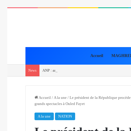
Accueil
MAGHRE
ANP : arrestation de 5 narcotrafiquants et saisie de plu
News
Accueil
/
A la une
/
Le président de la République procède à
grands spectacles à Ouled Fayet
A la une
NATION