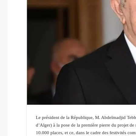
Le président de la République, M. Abdelmadjid Tebb
d’Alger) à la pose de la première pierre du projet de 
10.000 places, et ce, dans le cadre des festivités c