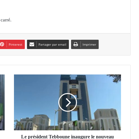
 carré.
Pinterest
Partager par email
Imprimer
L
e
p
r
é
s
i
d
e
n
Le président Tebboune inaugure le nouveau