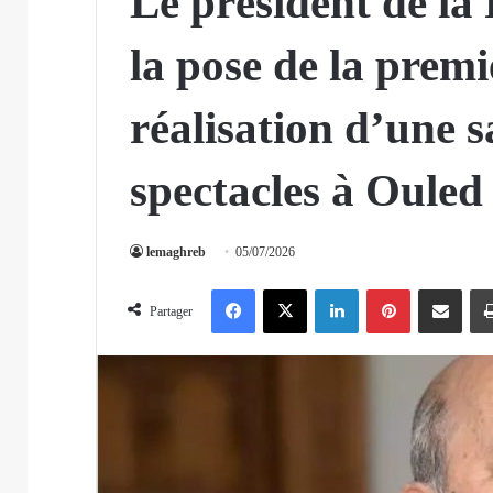
Le président de la
la pose de la premi
réalisation d’une s
spectacles à Ouled
lemaghreb
05/07/2026
Facebook
X
Linkedin
Pinterest
Partager par email
Partager