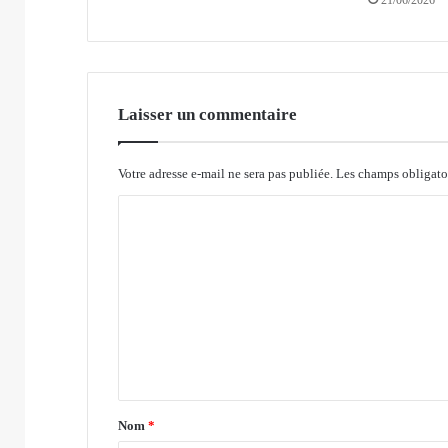
21/06/2026
p
r
e
m
i
è
Laisser un commentaire
r
e
p
Votre adresse e-mail ne sera pas publiée.
Les champs obligato
i
C
e
r
o
r
m
e
d
m
u
e
p
n
r
o
t
j
a
e
Nom
*
t