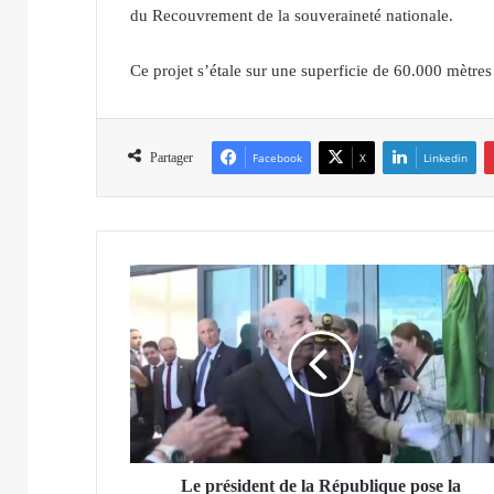
du Recouvrement de la souveraineté nationale.
Ce projet s’étale sur une superficie de 60.000 mètres
Partager
Facebook
X
Linkedin
L
e
p
r
é
s
i
d
e
n
Le président de la République pose la