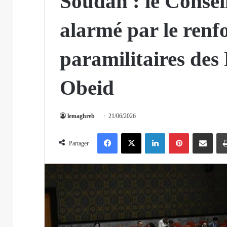
Soudan : le Consei
alarmé par le renf
paramilitaires des
Obeid
lemaghreb
21/06/2026
Facebook
X
Linkedin
Pinterest
Partager par email
Partager