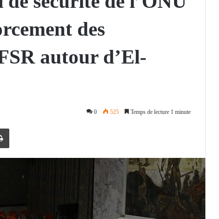
l de sécurité de l’ONU
orcement des
 FSR autour d’El-
0
525
Temps de lecture 1 minute
Imprimer