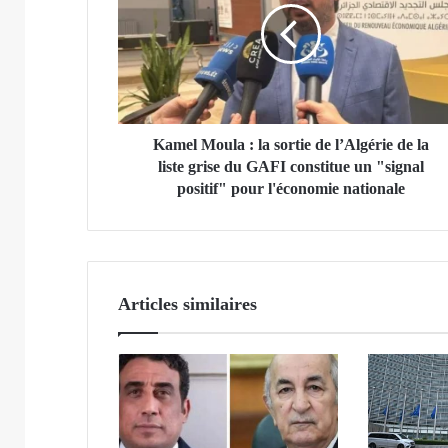
e
l
M
o
u
l
a
Kamel Moula : la sortie de l’Algérie de la
:
liste grise du GAFI constitue un "signal
l
positif" pour l'économie nationale
a
s
o
r
t
Articles similaires
i
e
d
e
l
’
A