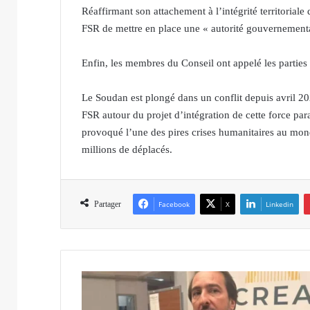
Réaffirmant son attachement à l’intégrité territoriale 
FSR de mettre en place une « autorité gouvernementa
Enfin, les membres du Conseil ont appelé les parties
Le Soudan est plongé dans un conflit depuis avril 202
FSR autour du projet d’intégration de cette force para
provoqué l’une des pires crises humanitaires au monde
millions de déplacés.
Partager
Facebook
X
Linkedin
K
a
m