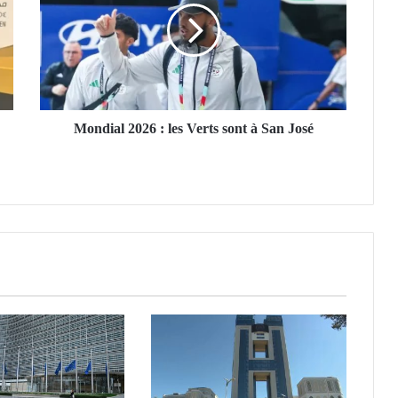
d
i
a
l
2
0
2
Mondial 2026 : les Verts sont à San José
6
:
l
e
s
V
e
r
t
s
s
o
n
t