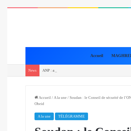
Accueil
MAGHRE
ANP : arrestation de 5 narcotrafiquants et saisie de plu
News
Accueil
/
A la une
/
Soudan : le Conseil de sécurité de l’O
Obeid
A la une
TÉLÉGRAMME