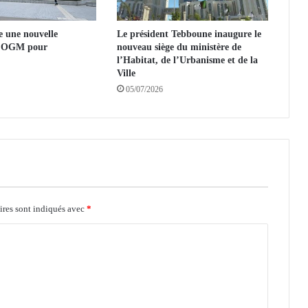
à
S
e une nouvelle
Le président Tebboune inaugure le
a
d’OGM pour
nouveau siège du ministère de
n
l’Habitat, de l’Urbanisme et de la
J
Ville
o
05/07/2026
s
é
ires sont indiqués avec
*