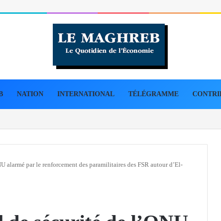
B
NATION
INTERNATIONAL
TÉLÉGRAMME
CONTRI
s de 45 kg de cocaïne en 3e Région militaire
NU alarmé par le renforcement des paramilitaires des FSR autour d’El-