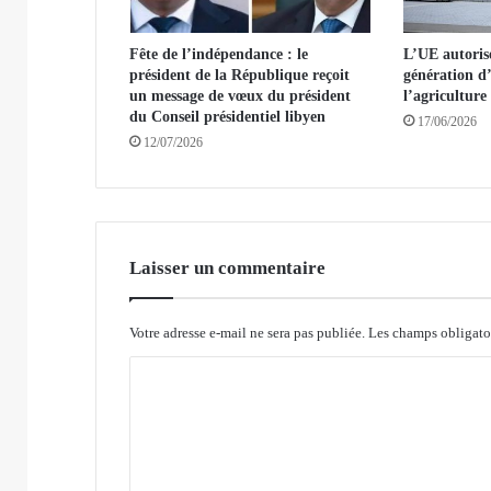
l
g
Fête de l’indépendance : le
L’UE autoris
é
président de la République reçoit
génération 
r
un message de vœux du président
l’agriculture
i
du Conseil présidentiel libyen
17/06/2026
e
12/07/2026
d
e
l
a
l
i
Laisser un commentaire
s
t
Votre adresse e-mail ne sera pas publiée.
Les champs obligato
e
g
C
r
i
o
s
m
e
m
d