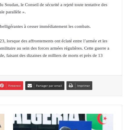
du Soudan, le Conseil de sécurité a rejeté toute tentative des
le parallèle ».
 belligérantes à cesser immédiatement les combats.
3, lorsque des affrontements ont éclaté entre l’armée et les
militaire au sein des forces armées régulières. Cette guerre a
, faisant des dizaines de milliers de morts et près de 13
Pinterest
Partager par email
Imprimer
M
o
n