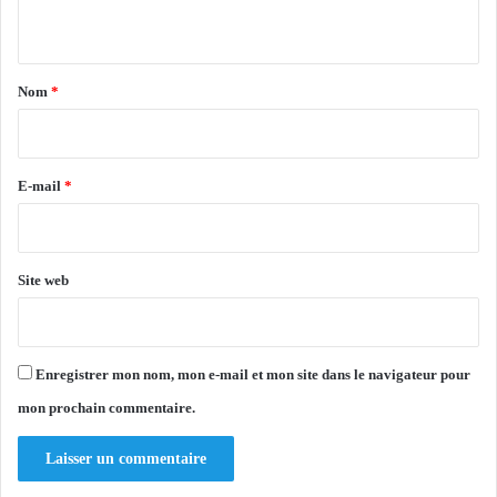
é
n
a
t
l
i
a
Nom
*
s
i
a
t
r
i
e
E-mail
*
o
n
*
d
e
Site web
l
'
I
n
Enregistrer mon nom, mon e-mail et mon site dans le navigateur pour
s
t
mon prochain commentaire.
i
t
u
t