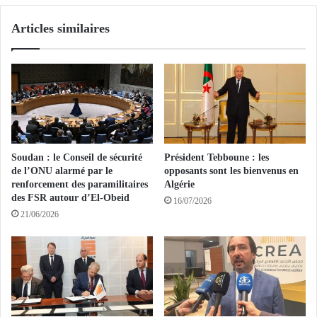
S
a
Articles similaires
a
R
n
é
J
p
o
u
s
b
é
l
i
q
u
Soudan : le Conseil de sécurité
Président Tebboune : les
e
de l’ONU alarmé par le
opposants sont les bienvenus en
p
renforcement des paramilitaires
Algérie
o
des FSR autour d’El-Obeid
16/07/2026
s
21/06/2026
e
l
a
p
r
e
m