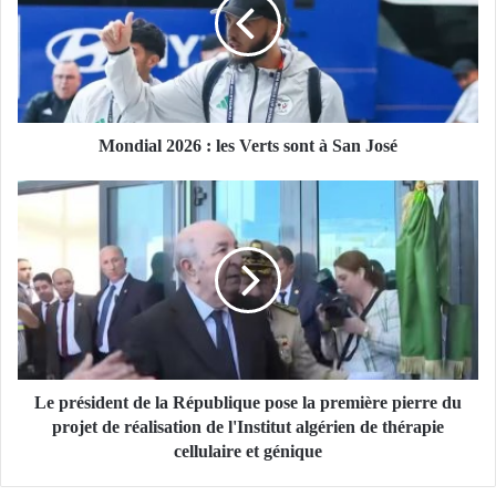
d
i
a
l
2
0
2
Mondial 2026 : les Verts sont à San José
6
:
L
l
e
e
p
s
r
V
é
e
s
r
i
t
d
s
e
s
n
Le président de la République pose la première pierre du
o
t
projet de réalisation de l'Institut algérien de thérapie
n
d
cellulaire et génique
t
e
à
l