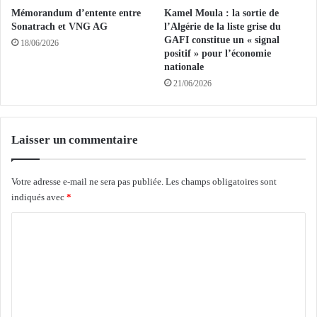
i
Mémorandum d’entente entre
Kamel Moula : la sortie de
è
Sonatrach et VNG AG
l’Algérie de la liste grise du
r
GAFI constitue un « signal
18/06/2026
positif » pour l’économie
e
nationale
p
i
21/06/2026
e
r
r
Laisser un commentaire
e
d
u
Votre adresse e-mail ne sera pas publiée.
Les champs obligatoires sont
p
indiqués avec
*
r
o
C
j
o
e
t
m
d
m
e
r
e