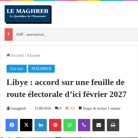
ANP : arrestation de 5 narcotrafiquants et saisie de plus de 45 kg de cocaïne en 3e Région militaire
Accueil
/
A la une
A la une
MAGHREB
Libye : accord sur une feuille de
route électorale d’ici février 2027
lemaghreb
21/06/2026
0
503
Temps de lecture 1 minute
Facebook
X
Linkedin
Pinterest
WhatsApp
Viber
Partager par email
Imprimer