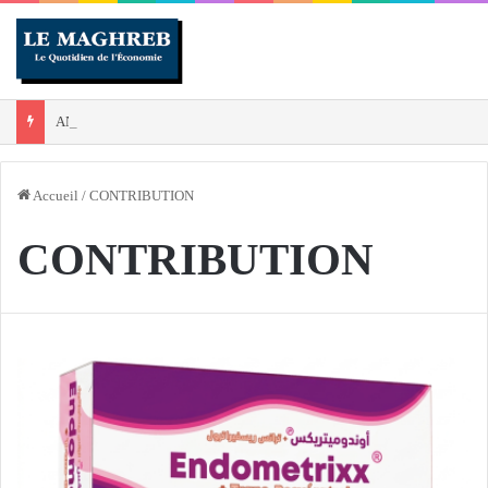
ANP : arrestation de 5 narcotrafiquants et saisie de plus de 45 kg de cocaïne en 3e Région militaire
Accueil
/
CONTRIBUTION
CONTRIBUTION