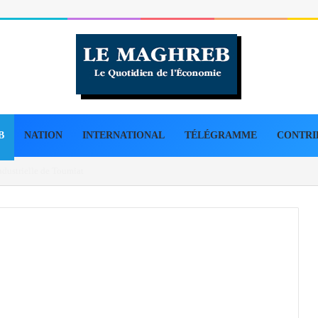
B
NATION
INTERNATIONAL
TÉLÉGRAMME
CONTRI
s de 45 kg de cocaïne en 3e Région militaire