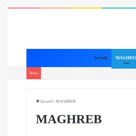
Accueil
MAGHRE
ANP : arrestation de 5 narcotrafiquants et saisie de plu
News
Accueil
/
MAGHREB
MAGHREB