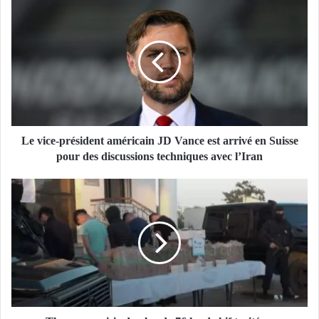
L
e
v
i
c
e
-
p
r
é
Le vice-président américain JD Vance est arrivé en Suisse
s
pour des discussions techniques avec l’Iran
i
d
T
e
l
n
e
t
m
a
c
m
e
é
n
r
:
i
s