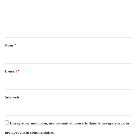
o
a
m
n
r
s
o
e
t
c
n
e
t
c
h
a
Nom
*
n
i
i
q
r
u
e
E-mail
*
e
s
*
a
v
Site web
e
c
l
’
Enregistrer mon nom, mon e-mail et mon site dans le navigateur pour
I
r
mon prochain commentaire.