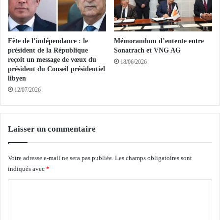
S
t
u
r
i
a
s
i
Fête de l’indépendance : le
Mémorandum d’entente entre
s
t
président de la République
Sonatrach et VNG AG
e
é
reçoit un message de vœux du
18/06/2026
p
président du Conseil présidentiel
e
libyen
o
n
u
12/07/2026
p
r
r
d
o
e
v
Laisser un commentaire
s
e
d
n
i
a
Votre adresse e-mail ne sera pas publiée.
Les champs obligatoires sont
s
n
indiqués avec
*
c
c
u
e
C
s
d
o
s
u
i
M
m