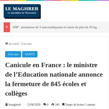
ANP : arrestation de 5 narcotrafiquants et saisie de plus de 45 kg de cocaïne en 3e Région militaire
Accueil
/
A la une
A la une
SANTÉ
Canicule en France : le ministre
de l’Education nationale annonce
la fermeture de 845 écoles et
collèges
lemaghreb
21/06/2026
0
340
Temps de lecture 1 minute