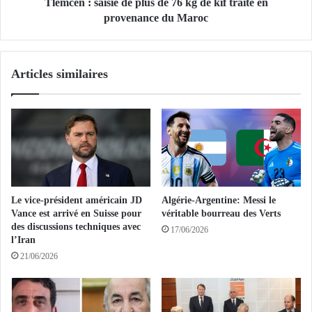
c
a
Tlemcen : saisie de plus de 76 kg de kif traité en
a
i
provenance du Maroc
i
s
n
i
J
e
Articles similaires
D
d
V
e
a
p
n
l
c
u
e
s
e
d
s
e
t
7
Le vice-président américain JD
Algérie-Argentine: Messi le
a
6
Vance est arrivé en Suisse pour
véritable bourreau des Verts
r
k
des discussions techniques avec
17/06/2026
r
g
l’Iran
i
d
21/06/2026
v
e
é
k
e
i
n
f