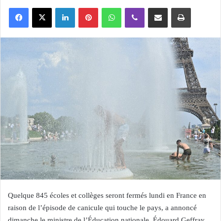
Facebook
X
Linkedin
Pinterest
WhatsApp
Viber
Partager par email
Imprimer
Quelque 845 écoles et collèges seront fermés lundi en France en
raison de l’épisode de canicule qui touche le pays, a annoncé
dimanche le ministre de l’Éducation nationale, Édouard Geffray.